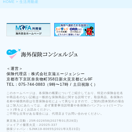
HOME
>
生活用動産
＜運営＞
保険代理店：株式会社京滋エージェンシー
京都市下京区奈良物町358日新火災京都ビル9F
TEL：075-744-0883（9時〜17時 / 土日祝除く）
このホームページは、各保険の概要についてご紹介しており、特定の保険会社名
や商品名のない記載は一般的な保険商品に関する説明です。取扱商品、各保険の
名称や補償内容は引受保険会社によって異なりますので、ご契約(団体契約の場合
はご加入)にあたっては、 必ず重要事項説明書や各保険のパンフレット(リーフレ
ット)等をよくお読みください。
ご不明な点等がある場合には、代理店までお問い合わせください。
東京海上日動：25R-022658(2027年01月29日)
ジェイアイ傷害火災：JI2025-337
損保ジャパン：SJNK19-80655(2021年3月23日)